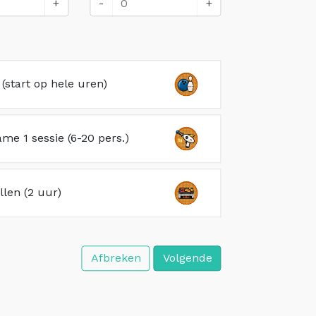
+
-
+
(start op hele uren)
me 1 sessie (6-20 pers.)
illen (2 uur)
Afbreken
Volgende