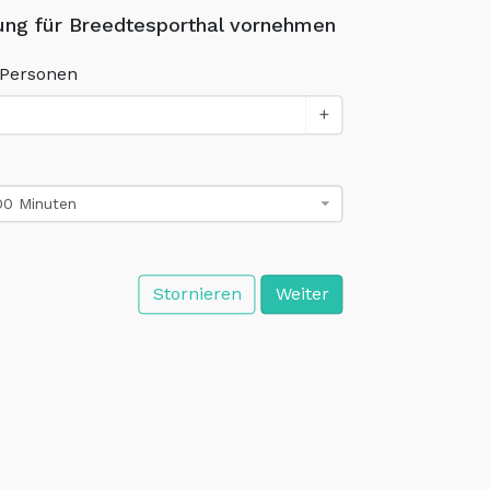
ung für Breedtesporthal vornehmen
 Personen
+
00 Minuten
Stornieren
Weiter