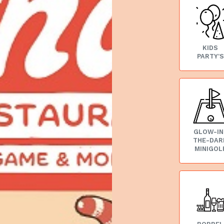
KIDS
PARTY'S
GLOW-IN
THE-DAR
MINIGOL