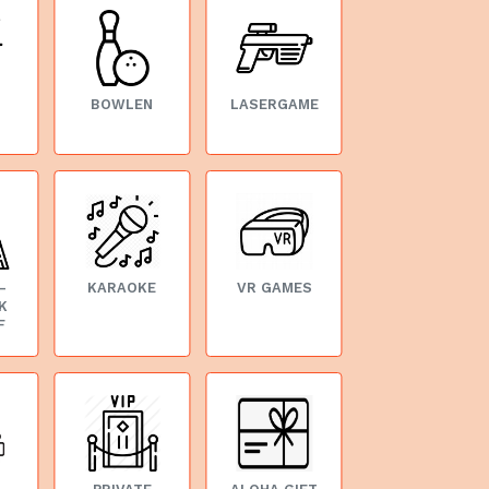
BOWLEN
LASERGAME
-
KARAOKE
VR GAMES
K
F