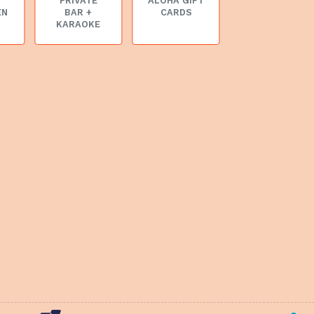
PRIVATE
ALOHA GIFT
EN
BAR +
CARDS
KARAOKE