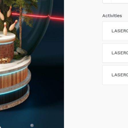
Activities
LASERG
LASER
LASER