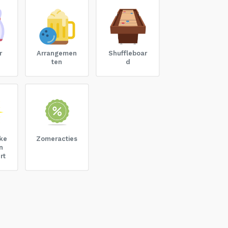
r
Arrangemen
Shuffleboar
ten
d
ke
Zomeracties
n
rt