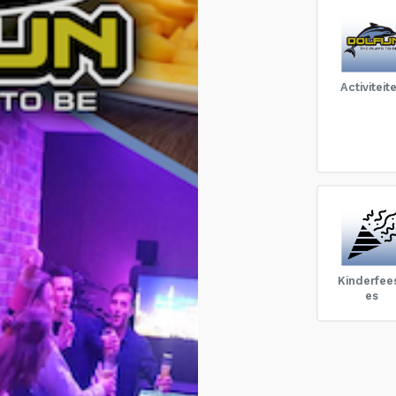
Activiteit
Kinderfees
es