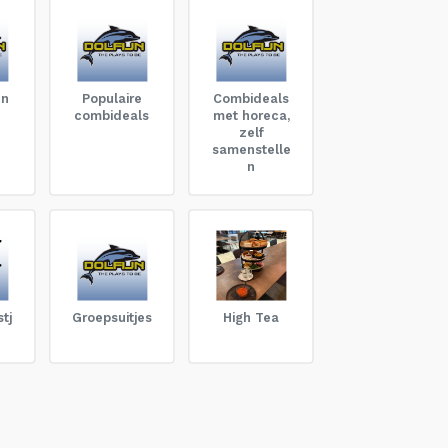
en
Populaire
Combideals
combideals
met horeca,
zelf
samenstelle
n
tj
Groepsuitjes
High Tea