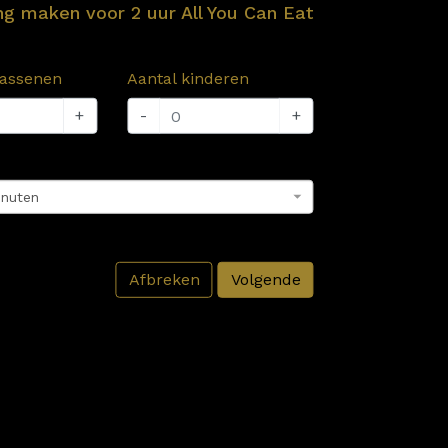
ng maken voor 2 uur All You Can Eat
wassenen
Aantal kinderen
+
-
+
inuten
Afbreken
Volgende