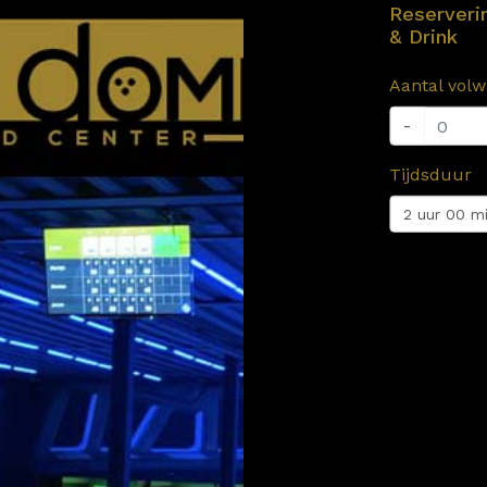
Reserveri
& Drink
Aantal vol
-
Tijdsduur
2 uur 00 m